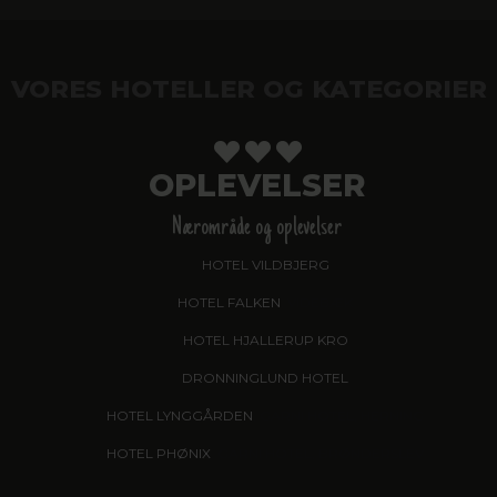
VORES HOTELLER OG KATEGORIER
OPLEVELSER
Nærområde og oplevelser
HOTEL VILDBJERG
HOTEL FALKEN
, VIDEBÆK
HOTEL HJALLERUP KRO
DRONNINGLUND HOTEL
HOTEL LYNGGÅRDEN
, GARNI HOTEL, HERNING
HOTEL PHØNIX
, GARNI HOTEL, BRØNDERSLEV