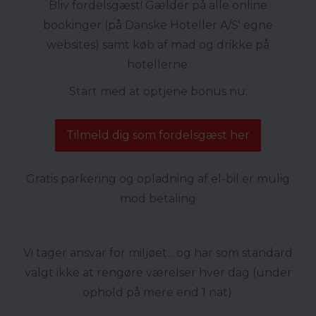
Bliv fordelsgæst! Gælder på alle online
bookinger (på Danske Hoteller A/S' egne
websites) samt køb af mad og drikke på
hotellerne.
Start med at optjene bonus nu:
Tilmeld dig som fordelsgæst her
Gratis parkering og opladning af el-bil er mulig
mod betaling
Vi tager ansvar for miljøet... og har som standard
valgt ikke at rengøre værelser hver dag (under
ophold på mere end 1 nat).