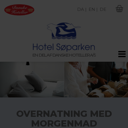
DA |
EN |
DE
M
EN DEL AF DANSKE HOTELLER A/S
OVERNATNING MED
MORGENMAD