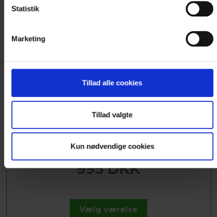
Statistik
Marketing
DOBBELTVÆRELSE MED
SOVESOFA (F07)
Tillad alle cookies
Værelse med dobbeltseng, samt sovesofa med
plads til 2 personer. Stort badeværelse med
Tillad valgte
hårtørrer,...
Læs mere
Kun nødvendige cookies
995 DKK
Vælg værelse