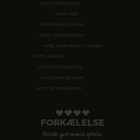
HOTEL ÅRSLEV KRO
, BRABRAND
HOTEL MEDI
, IKAST
ØSTERGAARDS HOTEL
, HERNING
HOTEL MENSTRUP KRO
, NÆSTVED
HOTEL VISSENBJERG STORKRO
HOTEL ANSGAR
, GARNI HOTEL, ESBJERG
HOTEL POSTGAARDEN
, FREDERICIA
HOTEL BYMOSE HEGN
, HELSINGE
HOTEL PEJSEGAARDEN
, BRÆDSTRUP
FORKÆLELSE
Helstøbt gastronomisk oplevelse