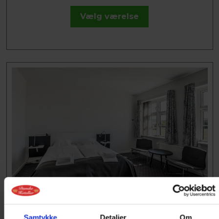
Vælg værelse
DOBBELTVÆRELSE DN07
Dobbeltseng, tv, lille bord, sofa, stort badeværelse
Samtykke
Detaljer
Om