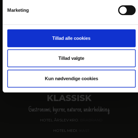
VANDKANTEN
Marketing
Gastronomi og naturen
HOTEL SØPARKEN
, AABYBRO
HOTEL MARINA
, GRENAA
Tillad alle cookies
HOTEL JUELSMINDE STRAND
HOTEL NORDEN
, HADERSLEV
Tillad valgte
HOTEL NØRHERREDHUS
, NORDBORG
Kun nødvendige cookies
KLASSISK
Gastronomi, byerne, naturen, underholdning
HOTEL ÅRSLEV KRO
, BRABRAND
HOTEL MEDI
, IKAST