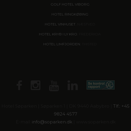
GOLF HOTEL VIBORG
HOTEL RINGKØBING
HOTEL VINHUSET
, NÆSTVED
HOTEL KRYB I LY KRO
, FREDERICIA
HOTEL LIMFJORDEN
, THISTED
Hotel Søparken | Søparken 1 | DK 9440 Aabybro |
Tlf.: +45
9824 4577
E-mail:
info@
soparken.dk
| www.soparken.dk