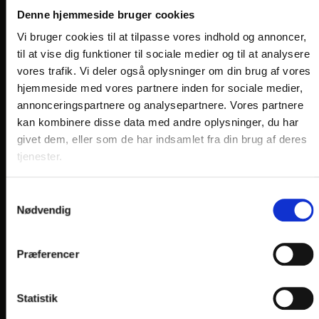
VORES HOTELLER OG KATEGORIER
Denne hjemmeside bruger cookies
Vi bruger cookies til at tilpasse vores indhold og annoncer,
til at vise dig funktioner til sociale medier og til at analysere
OPLEVELSER
vores trafik. Vi deler også oplysninger om din brug af vores
hjemmeside med vores partnere inden for sociale medier,
Nærområde og oplevelser
annonceringspartnere og analysepartnere. Vores partnere
HOTEL VILDBJERG
kan kombinere disse data med andre oplysninger, du har
givet dem, eller som de har indsamlet fra din brug af deres
HOTEL FALKEN
, VIDEBÆK
tjenester.
HOTEL HJALLERUP KRO
DRONNINGLUND HOTEL
Samtykkevalg
Nødvendig
HOTEL LYNGGÅRDEN
, GARNI HOTEL, HERNING
HOTEL PHØNIX
, GARNI HOTEL, BRØNDERSLEV
Præferencer
Statistik