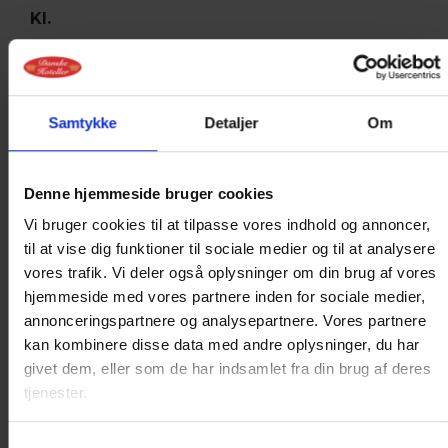
Kl.
Forplejning
Samtykke
Detaljer
Om
Ønsker forplejning
Denne hjemmeside bruger cookies
Hvor har du hørt om os?
Vi bruger cookies til at tilpasse vores indhold og annoncer,
Har tidligere været på hotellet
til at vise dig funktioner til sociale medier og til at analysere
vores trafik. Vi deler også oplysninger om din brug af vores
Har fået stedet anbefalet
hjemmeside med vores partnere inden for sociale medier,
Har fundet hotellet via google mv.
annonceringspartnere og analysepartnere. Vores partnere
kan kombinere disse data med andre oplysninger, du har
Ring mig op!
givet dem, eller som de har indsamlet fra din brug af deres
tjenester.
Jeg ønsker at bliver ringet op
Samtykkevalg