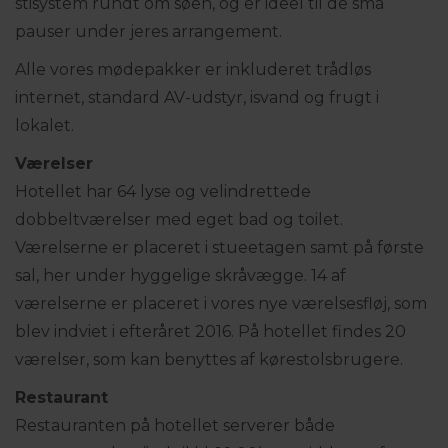
stisystem rundt om søen, og er ideel til de små
pauser under jeres arrangement.
Alle vores mødepakker er inkluderet trådløs
internet, standard AV-udstyr, isvand og frugt i
lokalet.
Værelser
Hotellet har 64 lyse og velindrettede
dobbeltværelser med eget bad og toilet.
Værelserne er placeret i stueetagen samt på første
sal, her under hyggelige skråvægge. 14 af
værelserne er placeret i vores nye værelsesfløj, som
blev indviet i efteråret 2016. På hotellet findes 20
værelser, som kan benyttes af kørestolsbrugere.
Restaurant
Restauranten på hotellet serverer både