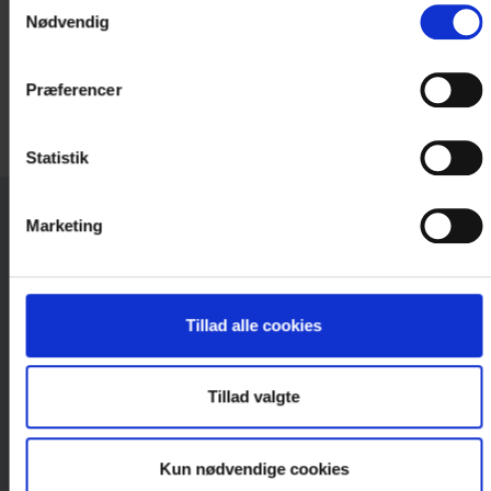
Nødvendig
Præferencer
Statistik
Marketing
GAVEKORT TIL HOTELOPLEVELSER
Et gavekort til Danske Hoteller er den
oplagte gave til dem, der ønsker sig
Tillad alle cookies
oplevelser
Tillad valgte
Kun nødvendige cookies