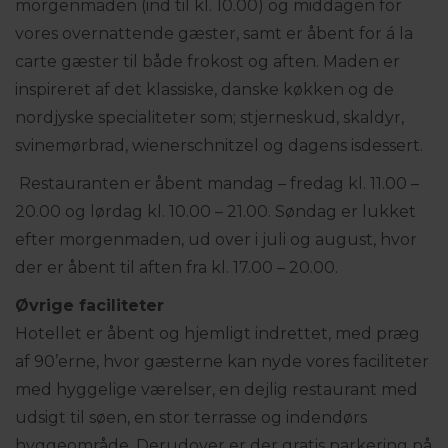
morgenmaden (ind til kl. 10.00) og middagen for
vores overnattende gæster, samt er åbent for á la
carte gæster til både frokost og aften. Maden er
inspireret af det klassiske, danske køkken og de
nordjyske specialiteter som; stjerneskud, skaldyr,
svinemørbrad, wienerschnitzel og dagens isdessert.
Restauranten er åbent mandag – fredag kl. 11.00 –
20.00 og lørdag kl. 10.00 – 21.00. Søndag er lukket
efter morgenmaden, ud over i juli og august, hvor
der er åbent til aften fra kl. 17.00 – 20.00.
Øvrige faciliteter
Hotellet er åbent og hjemligt indrettet, med præg
af 90’erne, hvor gæsterne kan nyde vores faciliteter
med hyggelige værelser, en dejlig restaurant med
udsigt til søen, en stor terrasse og indendørs
hyggeområde. Derudover er der gratis parkering på