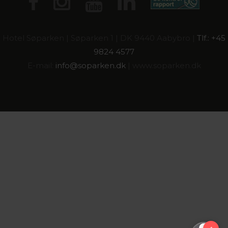
Hotel Søparken | Søparken 1 | DK 9440 Aabybro |
Tlf.: +45
9824 4577
E-mail:
info@
soparken.dk
| www.soparken.dk