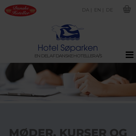
DA |
EN |
DE
M
EN DEL AF DANSKE HOTELLER A/S
MØDER, KURSER OG