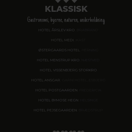
KLASSISK
Gastronomi, byerne, naturen, underholdning
HOTEL ÅRSLEV KRO
, BRABRAND
HOTEL MEDI
, IKAST
ØSTERGAARDS HOTEL
, HERNING
HOTEL MENSTRUP KRO
, NÆSTVED
HOTEL VISSENBJERG STORKRO
HOTEL ANSGAR
, GARNI HOTEL, ESBJERG
HOTEL POSTGAARDEN
, FREDERICIA
HOTEL BYMOSE HEGN
, HELSINGE
HOTEL PEJSEGAARDEN
, BRÆDSTRUP