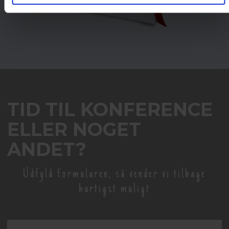
TID TIL KONFERENCE
ELLER NOGET
ANDET?
Udfyld formularen, så vender vi tilbage
hurtigst muligt