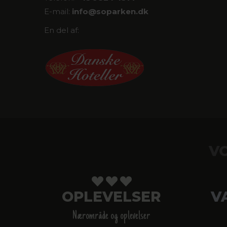
E-mail:
info@
soparken.dk
En del af:
V
OPLEVELSER
V
Nærområde og oplevelser