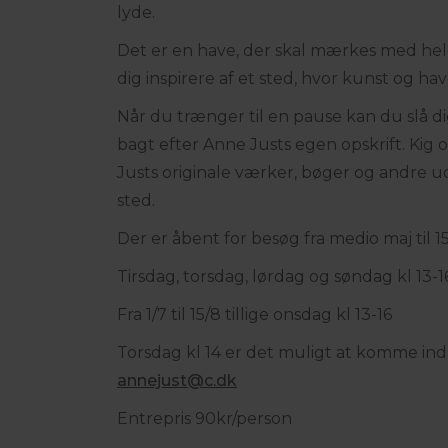
lyde.
Det er en have, der skal mærkes med hel
dig inspirere af et sted, hvor kunst og h
Når du trænger til en pause kan du slå d
bagt efter Anne Justs egen opskrift. Kig 
Justs originale værker, bøger og andre ud
sted.
Der er åbent for besøg fra medio maj til 1
Tirsdag, torsdag, lørdag og søndag kl 13-1
Fra 1/7 til 15/8 tillige onsdag kl 13-16
Torsdag kl 14 er det muligt at komme ind i
annejust@c.dk
Entrepris 90kr/person