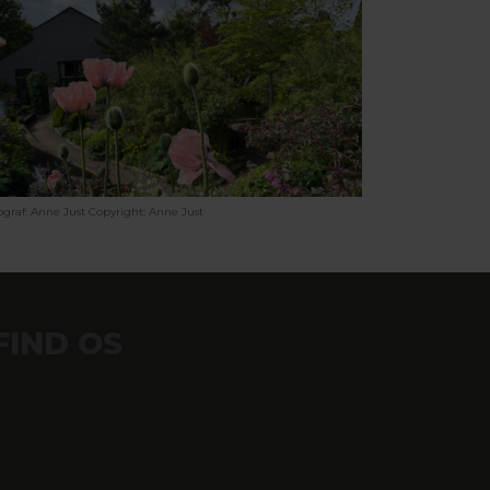
ograf: Anne Just
Copyright: Anne Just
FIND OS