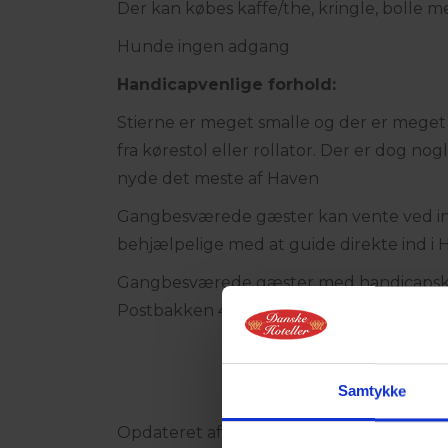
Der kan købes kaffe/the, kringle, bolle me
Hunde ingen adgang
Handicapvenlige forhold:
Stierne er meget smalle og der er meget t
fra kørestol eller rollator. Der er dog n
nyde det meste af Haven
Gangbesværede gæster kan vente ved ind
behjælpelige med at guide direkte ind 
Gangbesværede gæster med handicapskil
Postbakken 4.
Samtykke
Opdateret af: VisitNordvestkysten, Jam