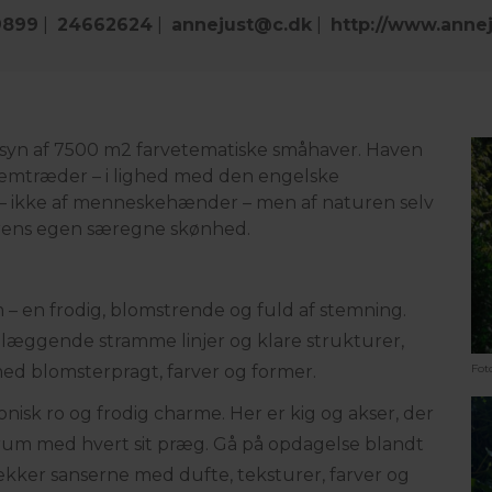
9899
|
24662624
|
annejust@c.dk
|
http://www.annej
 syn af 7500 m2 farvetematiske småhaver. Haven
emtræder – i lighed med den engelske
 – ikke af menneskehænder – men af naturen selv
urens egen særegne skønhed.
 – en frodig, blomstrende og fuld af stemning.
læggende stramme linjer og klare strukturer,
Fot
ed blomsterpragt, farver og former.
isk ro og frodig charme. Her er kig og akser, der
rum med hvert sit præg. Gå på opdagelse blandt
ækker sanserne med dufte, teksturer, farver og