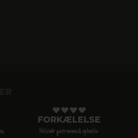
ER
FORKÆLELSE
en,
Helstøbt gastronomisk oplevelse