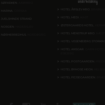
underholdning
 SØPARKEN
, AABYBRO
HOTEL ÅRSLEV KRO
, BRABRA
 MARINA
, GRENAA
HOTEL MEDI
, IKAST
 JUELSMINDE STRAND
ØSTERGAARDS HOTEL
, HERN
L NORDEN
, HADERSLEV
HOTEL MENSTRUP KRO
, NÆS
L NØRHERREDHUS
, NORDBORG
HOTEL VISSENBJERG STORKR
HOTEL ANSGAR
, GARNI HOTEL
ESBJERG
HOTEL POSTGAARDEN
, FRED
HOTEL BYMOSE HEGN
, HELSI
HOTEL PEJSEGAARDEN
, BRÆ