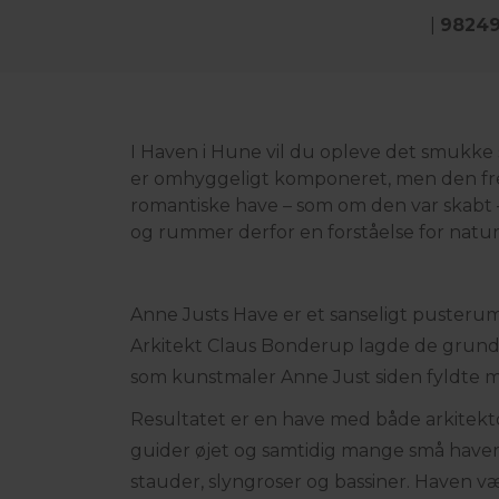
|
9824
I Haven i Hune vil du opleve det smukke
er omhyggeligt komponeret, men den fr
romantiske have – som om den var skabt
og rummer derfor en forståelse for nat
Anne Justs Have er et sanseligt pusterum
Arkitekt Claus Bonderup lagde de grund
som kunstmaler Anne Just siden fyldte m
Resultatet er en have med både arkitekton
guider øjet og samtidig mange små have
stauder, slyngroser og bassiner. Haven v