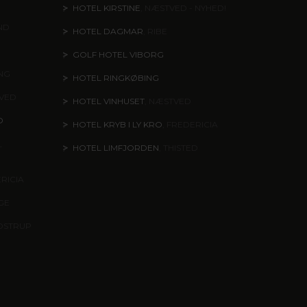
HOTEL KIRSTINE
, NÆSTVED - NYHED!
ND
HOTEL DAGMAR
, RIBE
GOLF HOTEL VIBORG
ING
HOTEL RINGKØBING
TVED
HOTEL VINHUSET
, NÆSTVED
O
HOTEL KRYB I LY KRO
, FREDERICIA
,
HOTEL LIMFJORDEN
, THISTED
ERICIA
NGE
DSTRUP