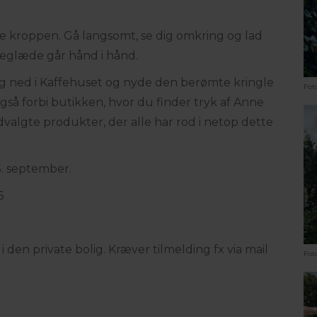
e kroppen. Gå langsomt, se dig omkring og lad
aveglæde går hånd i hånd.
ig ned i Kaffehuset og nyde den berømte kringle
Fot
også forbi butikken, hvor du finder tryk af Anne
valgte produkter, der alle har rod i netop dette
5. september.
6
 den private bolig. Kræver tilmelding fx via mail
Fot