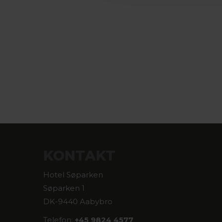
KONTAKT
Hotel Søparken
Søparken 1
DK-9440 Aabybro
Telefon:
+45 9824 4577