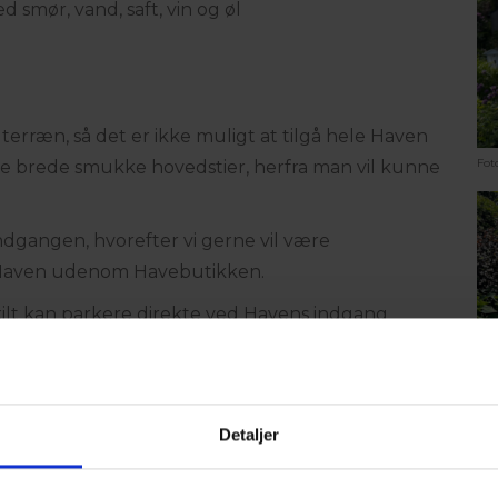
d smør, vand, saft, vin og øl
erræn, så det er ikke muligt at tilgå hele Haven
Fot
ogle brede smukke hovedstier, herfra man vil kunne
gangen, hvorefter vi gerne vil være
i Haven udenom Havebutikken.
t kan parkere direkte ved Havens indgang
Fot
Detaljer
merbugten |
info@visitnordvestkysten.dk