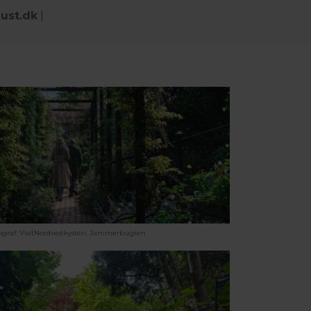
ust.dk
|
ograf: VisitNordvestkysten, Jammerbugten